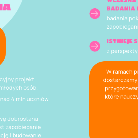
WCZESNA 
BADANIA 
badania poka
zapobiegan
ISTNIEJE
z perspekty
W ramach pr
cyjny projekt
dostarczamy 
 młodych osób.
przygotowany
które naucz
ponad 4 mln uczniów
wę dobrostanu
st zapobieganie
ję i budowanie