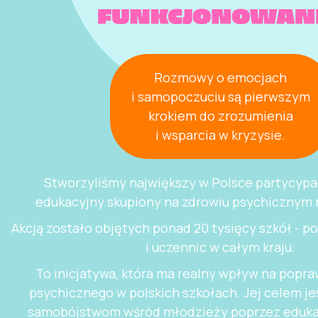
Rozmowy o emocjach
i samopoczuciu są pierwszym
krokiem do zrozumienia
i wsparcia w kryzysie.
Stworzyliśmy największy w Polsce partycypa
edukacyjny skupiony na zdrowiu psychicznym
Akcją zostało objętych ponad 20 tysięcy szkół - 
i uczennic w całym kraju.
To inicjatywa, która ma realny wpływ na popra
psychicznego w polskich szkołach. Jej celem je
samobójstwom wśród młodzieży poprzez edukac