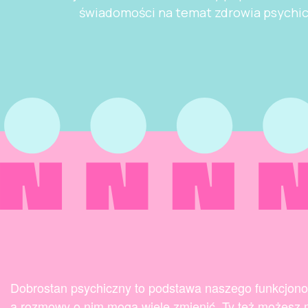
świadomości na temat zdrowia psychi
Dobrostan psychiczny to podstawa naszego funkcjon
a rozmowy o nim mogą wiele zmienić. Ty też możesz 