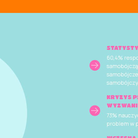
STATYSTY
60,4% respon
samobójczą
samobójcze 
samobójczy
KRYZYS P
WYZWANIE
73% nauczyci
problem w p