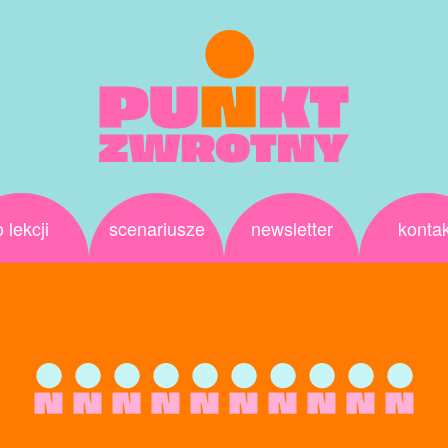
o lekcji
scenariusze
newsletter
kontak