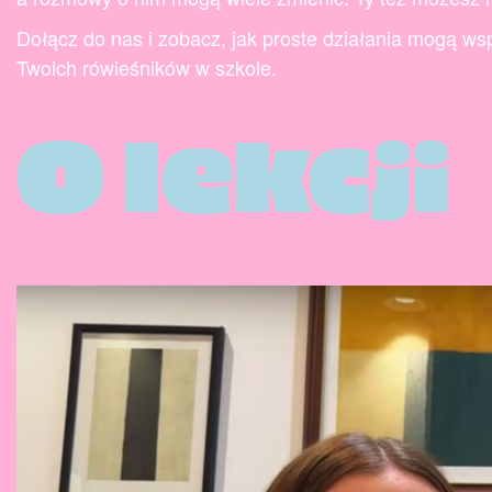
Dołącz do nas i zobacz, jak proste działania mogą ws
Twoich rówieśników w szkole.
O lekcji