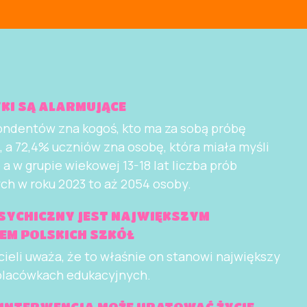
KI SĄ ALARMUJĄCE
dentów zna kogoś, kto ma za sobą próbę
, a 72,4% uczniów zna osobę, która miała myśli
a w grupie wiekowej 13-18 lat liczba prób
ch w roku 2023 to aż 2054 osoby.
SYCHICZNY JEST NAJWIĘKSZYM
M POLSKICH SZKÓŁ
eli uważa, że to właśnie on stanowi największy
lacówkach edukacyjnych.