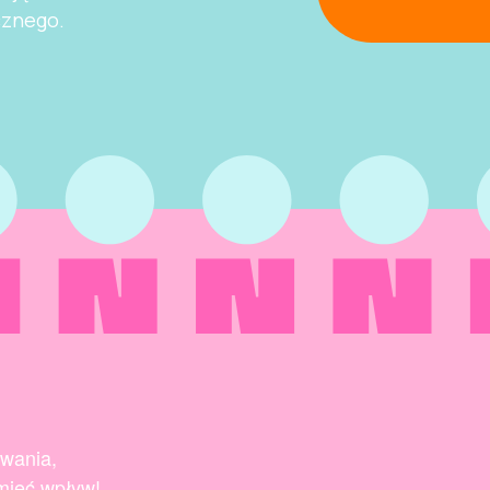
cznego.
owania,
mieć wpływ!