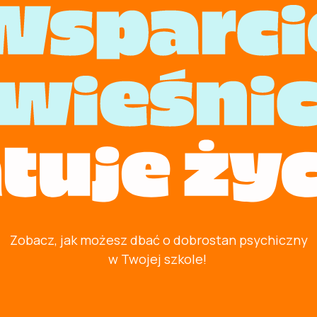
Zobacz, jak możesz dbać o dobrostan psychiczny
w Twojej szkole!