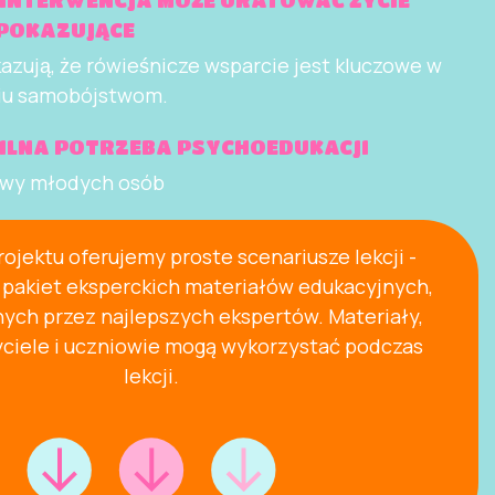
INTERWENCJA MOŻE URATOWAĆ ŻYCIE
POKAZUJĄCE
zują, że rówieśnicze wsparcie jest kluczowe w
iu samobójstwom.
 SILNA POTRZEBA PSYCHOEDUKACJI
wy młodych osób
ojektu oferujemy proste scenariusze lekcji -
pakiet eksperckich materiałów edukacyjnych,
ch przez najlepszych ekspertów. Materiały,
yciele i uczniowie mogą wykorzystać podczas
lekcji.